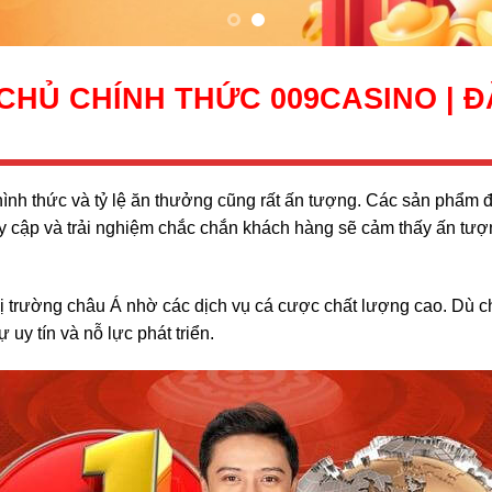
 CHỦ CHÍNH THỨC 009CASINO | 
nh thức và tỷ lệ ăn thưởng cũng rất ấn tượng. Các sản phẩm 
ruy cập và trải nghiệm chắc chắn khách hàng sẽ cảm thấy ấn tượ
hị trường châu Á nhờ các dịch vụ cá cược chất lượng cao. Dù c
uy tín và nỗ lực phát triển.