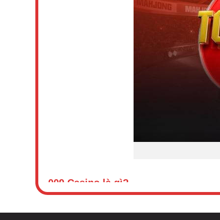
009 Casino là gì?
Đây là thương hiệu cá cược trực tuyến uy tín và
chuyên nghiệp của nhà cái. Mọi hoạt động cá cượ