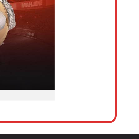
ả cộng đồng bet thủ cũng đều ấn tượng với sự